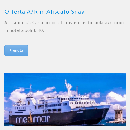
Offerta A/R in Aliscafo Snav
Aliscafo da/a Casamicciola + trasferimento andata/ritorno
in hotel a soli € 40.
Prenota