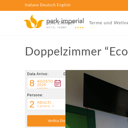
Italiano
Deutsch
English
Die Zimmer
Terme und Welln
Doppelzimmer “Ec
Data Arrivo:
Data Partenza:
8
9
AGOSTO
AGOSTO
2026
2026
sabato
domenica
Persone:
2
ADULTI:
Camere: 1