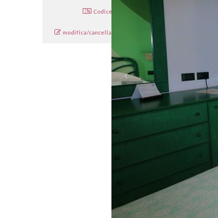
Codice promo:
modifica/cancella una prenotazione